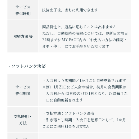
サービス
決済完了後、直ちに利用できます
提供時期
商品特性上、返品に応じることは出来ません
ただし、自動継続の解除については、更新日の前日
解約方法 等
24時までにMY PAGE内の「お支払い方法の確認・
変更・停止」にてお手続きいただけます
・ソフトバンク決済
・入会日より無期限／1か月ごと自動更新されます
サービス
※例）1月21日にご入会の場合、初月の会員期限は
提供期間
入会日から30日後の2月21日となり、以降毎月21
日に自動更新されます
・支払方法：ソフトバンク決済
支払時期・
・引き落とし時期：入会日を起算日として、1か月
方法
ごとにご利用料金をお支払い