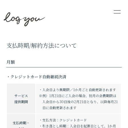
HOME
INFORMATION
SCHEDULE
PROFILE
支払時期/解約方法について
VIDEO
DISCOGRAPHY
月額
BLOG
MOVIE
・クレジットカード自動継続決済
RADIO
PHOTO
・入会日より無期限／1か月ごと自動更新されます
サービス
※例）1月21日にご入会の場合、初月の会員期限は
提供期間
入会日から30日後の2月21日となり、以降毎月21
日に自動更新されます
・支払方法：クレジットカード
支払時期・
・引き落とし時期：入会日を起算日として、1か月