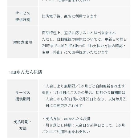
サービス
決済完了後、直ちに利用できます
提供時期
商品特性上、返品に応じることは出来ません
ただし、自動継続の解除については、更新日の前日
解約方法 等
24時までにMY PAGE内の「お支払い方法の確認・
変更・停止」にてお手続きいただけます
・auかんたん決済
・入会日より無期限／1か月ごと自動更新されます
サービス
※例）1月21日にご入会の場合、初月の会員期限は
提供期間
入会日から30日後の2月21日となり、以降毎月21
日に自動更新されます
・支払方法：auかんたん決済
支払時期・
・引き落とし時期：入会日を起算日として、1か月
方法
ごとにご利用料金をお支払い